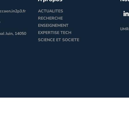
caen.in2p3.fr
ACTUALITES
RECHERCHE
0
ENSEIGNEMENT
UMR
EXPERTISE TECH
al Juin, 14050
SCIENCE ET SOCIETE