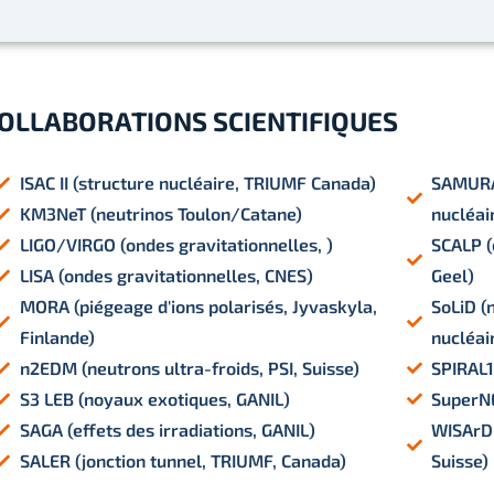
OLLABORATIONS SCIENTIFIQUES
ISAC II (structure nucléaire, TRIUMF Canada)
SAMURA
KM3NeT (neutrinos Toulon/Catane)
nucléai
LIGO/VIRGO (ondes gravitationnelles, )
SCALP (
LISA (ondes gravitationnelles, CNES)
Geel)
MORA (piégeage d'ions polarisés, Jyvaskyla,
SoLiD (
Finlande)
nucléai
n2EDM (neutrons ultra-froids, PSI, Suisse)
SPIRAL1
S3 LEB (noyaux exotiques, GANIL)
SuperN
SAGA (effets des irradiations, GANIL)
WISArD 
SALER (jonction tunnel, TRIUMF, Canada)
Suisse)