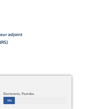
teur adjoint
NRS)
Doctorants, Post-doc
18%