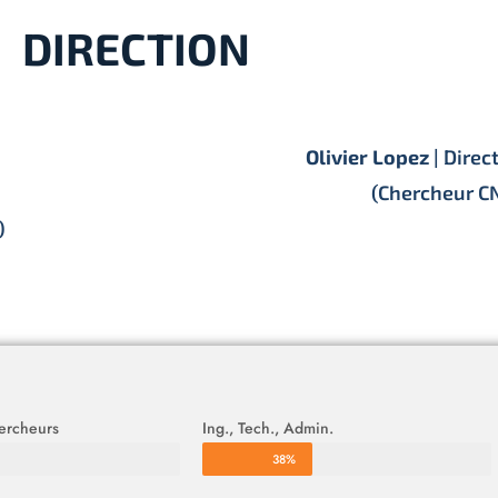
DIRECTION
Olivier Lopez
| Direc
(Chercheur C
)
ercheurs
Ing., Tech., Admin.
38%